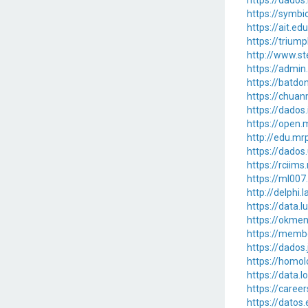
https://dados
https://symbi
https://ait.e
https://trium
http://www.st
https://admi
https://batd
https://chua
https://dados
https://open
http://edu.m
https://dados
https://rciim
https://ml00
http://delphi
https://data.
https://okme
https://memb
https://dados
https://homol
https://data.
https://caree
https://datos