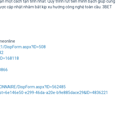
ạn một cách tận tình nhất. Quy trình rút tiền minh bạch giúp củng
c được cập nhật nhằm bắt kịp xu hướng công nghệ toàn cầu. 3BET
meonline
2021/DispForm.aspx?ID=508
42
?ID=168118
60866
ONNAIRE/DispForm.aspx?ID=562485
x?List=6e146e50-e299-46da-a20e-b9e885dace29&ID=4836221