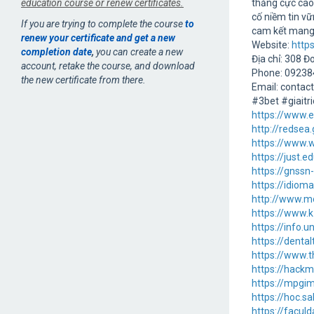
education course or renew certificates.
thắng cực cao.
cố niềm tin v
If you are trying to complete the course
to
cam kết mang 
renew your certificate and get a new
Website:
https
completion date
,
you can create a new
Địa chỉ: 308 
account, retake the course, and download
Phone: 0923
the new certificate from there.
Email: contac
#3bet #giait
https://www.e
http://redsea
https://www.w
https://just.
https://gnssn
https://idiom
http://www.m
https://www
https://info
https://denta
https://www.
https://hack
https://mpgim
https://hoc.s
https://faculd