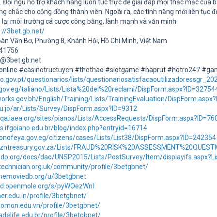
 Đội ngũ hỗ trợ khách hàng luôn túc trực để giải đáp mọi thắc mắc của b
ững chắc cho cộng đồng thành viên. Ngoài ra, các tính năng mới liên tụ
lại môi trường cá cược công bằng, lành mạnh và văn minh.
://3bet.gb.net/
Đoàn Văn Bơ, Phường 8, Khánh Hội, Hồ Chí Minh, Việt Nam
841756
t@3bet.gb.net
rionline #casinotructuyen #thethao #slotgame #naprut #hotro247 #ga
o.gov.pt/questionarios/lists/questionariosatisfacaoutilizadoressgr_
.gov.eg/taliano/Lists/Lista%20dei%20reclami/DispForm.aspx?ID=32754
orks.gov.bh/English/Training/Lists/TrainingEvaluation/DispForm.aspx
edu.jo/ar/Lists/Survey/DispForm.aspx?ID=9312
-qa.iaea.org/sites/pianos/Lists/AccessRequests/DispForm.aspx?ID=7
as.ifgoiano.edu.br/blog/index.php?entryid=16714
onofeya.gov.eg/citizens/cases/Lists/List38/DispForm.aspx?ID=242354
.kzntreasury.gov.za/Lists/FRAUD%20RISK%20ASSESSMENT%20QUESTI
.undp.org/docs/dao/UNSP2015/Lists/PostSurvey/Item/displayifs.asp
ltechnician.org.uk/community/profile/3betgbnet/
themoviedb.org/u/3betgbnet
md.openmole.org/s/pyWOezWnl
er.edu.in/profile/3betgbnet/
alomon.edu.vn/profile/3betgbnet/
adelife.edu.br/profile/3betgbnet/