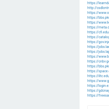
https://learn
http://csdlcn
https://www.o
https://bbs.p
https://www.l
https://meta.
https://cfi.ed
https://catalo
https://gov.in
https://jobs.
https://jobs.
https://www.b
https://cnbv
https://bbs.p
https://spac
https://iltc.e
https://www.g
https://login.
https://gdcna
https://free