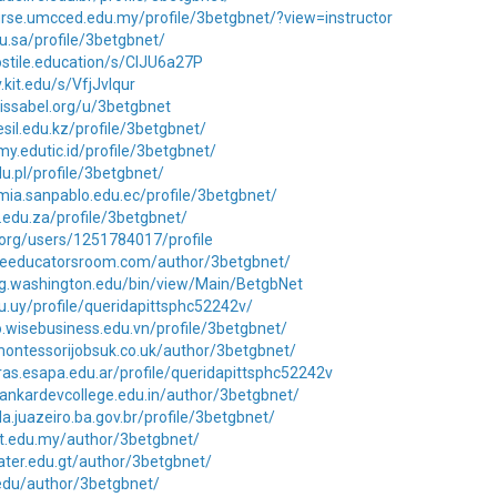
rse.umcced.edu.my/profile/3betgbnet/?view=instructor
du.sa/profile/3betgbnet/
hostile.education/s/ClJU6a27P
v.kit.edu/s/VfjJvlqur
.issabel.org/u/3betgbnet
esil.edu.kz/profile/3betgbnet/
my.edutic.id/profile/3betgbnet/
du.pl/profile/3betgbnet/
mia.sanpablo.edu.ec/profile/3betgbnet/
t.edu.za/profile/3betgbnet/
k.org/users/1251784017/profile
.theeducatorsroom.com/author/3betgbnet/
ling.washington.edu/bin/view/Main/BetgbNet
du.uy/profile/queridapittsphc52242v/
o.wisebusiness.edu.vn/profile/3betgbnet/
montessorijobsuk.co.uk/author/3betgbnet/
ras.esapa.edu.ar/profile/queridapittsphc52242v
ankardevcollege.edu.in/author/3betgbnet/
la.juazeiro.ba.gov.br/profile/3betgbnet/
elit.edu.my/author/3betgbnet/
frater.edu.gt/author/3betgbnet/
.edu/author/3betgbnet/