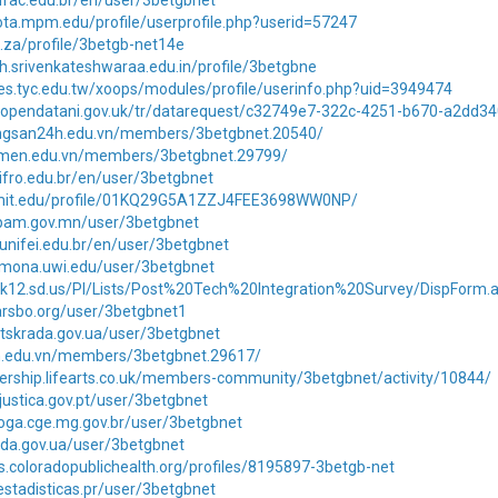
.ifac.edu.br/en/user/3betgbnet
ota.mpm.edu/profile/userprofile.php?userid=57247
du.za/profile/3betgb-net14e
ph.srivenkateshwaraa.edu.in/profile/3betgbne
es.tyc.edu.tw/xoops/modules/profile/userinfo.php?uid=3949474
n.opendatani.gov.uk/tr/datarequest/c32749e7-322c-4251-b670-a2dd3
ongsan24h.edu.vn/members/3betgbnet.20540/
nmen.edu.vn/members/3betgbnet.29799/
.ifro.edu.br/en/user/3betgbnet
.mit.edu/profile/01KQ29G5A1ZZJ4FEE3698WW0NP/
rpam.gov.mn/user/3betgbnet
.unifei.edu.br/en/user/3betgbnet
s.mona.uwi.edu/user/3betgbnet
7.k12.sd.us/PI/Lists/Post%20Tech%20Integration%20Survey/DispForm
.larsbo.org/user/3betgbnet1
lutskrada.gov.ua/user/3betgbnet
n.edu.vn/members/3betgbnet.29617/
ership.lifearts.co.uk/members-community/3betgbnet/activity/10844/
.justica.gov.pt/user/3betgbnet
oga.cge.mg.gov.br/user/3betgbnet
loda.gov.ua/user/3betgbnet
rs.coloradopublichealth.org/profiles/8195897-3betgb-net
.estadisticas.pr/user/3betgbnet