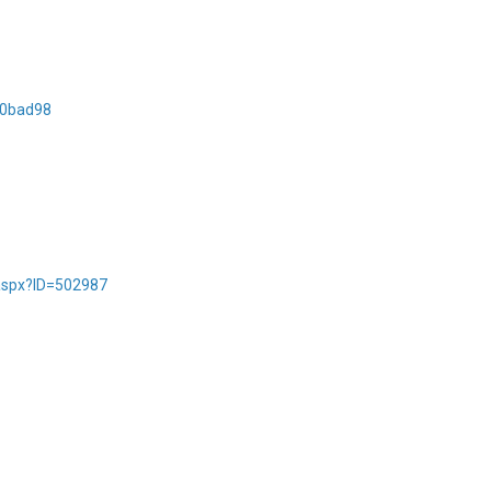
40bad98
.aspx?ID=502987