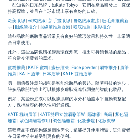
一些知名的日系品牌，如Kate Tokyo，它們在產品研發上一直保
持高標準，並且在全球市場上享有良好的口碑。
歐美眼線
|
韓式眼線
|
新手畫眼線
|
自然眼線畫法
|
睫毛膏推薦新
手
|
眼線筆推介
|
眼線筆推薦香港
|
粉底推薦
|
眼影推介
這些品牌的底妝產品通常具有良好的遮瑕效果和持久性，非常適
合日常使用。
此外，這些品牌也積極響應環保潮流，推出可持續包裝的產品，
符合當今消費者的需求。
蜜粉推薦
|
KATE 蜜粉
|
蜜粉用法
|
Face powder
|
眉筆推介
|
眉筆
推薦
|
KATE 眉筆
|
日本眉筆
|
KATE 雙頭眉筆
另一個值得注意的趨勢是智能化妝品的興起。隨著科技的進步，
許多品牌開始推出可以根據皮膚狀況進行調整的智能化妝品。
例如，某些粉底液可以根據肌膚的水分和油脂水平自動調整配
方，保持妝容的持久性和舒適感。
KATE 極細眉筆
|
KATE雙用立體眉彩筆W
|
隔離霜
|
底霜
|
紫色隔
離霜
|
紫色隔離霜作用
|
調色隔離霜
|
化妝步驟
|
化妝教學
這種產品不僅能夠滿足個性需求，還能提升使用體驗，讓消費者
在日常生活中感受到更多的便利。