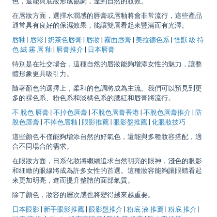
色，還能與底妝形成協調，達到自然的妝效。
在唇妝方面，選擇水潤感的唇膏或唇釉將會非常流行，這些產品
通常具有良好的保濕效果，能讓雙唇看起來豐滿而有光澤。
唇釉
|
唇彩
|
奶茶色唇膏
|
唇妝
|
霧面唇膏
|
美拉德色系
|
怪獸 級 持
色 絨 霧 唇 釉
|
唇膏推介
|
日本唇膏
特別是在社交場合，這種自然的唇妝能夠增添女性的魅力，讓整
體形象更具吸引力。
隨著顏色的選擇上，柔和的色調將成為主流。我們可以預見到更
多的裸色系、粉色系和淡橘色系的腮紅和唇膏將流行。
不 脫色 唇膏
|
不掉色唇膏
|
不脫色唇膏香港
|
不脫色唇膏推介
|
防
脫色唇膏
|
不掉色唇釉
|
眼影推薦
|
眼影盤推薦
|
化眼妝技巧
這些顏色不僅能夠增添自然的好氣色，還能與多種妝容搭配，適
合不同場合的需求。
在眼妝方面，日系化妝將繼續追求自然明亮的眼神，淺色的眼影
和細緻的眼線將成為許多女性的首選。這種妝容能夠讓眼睛看起
來更加明亮，進而提升整體的面部氣質。
除了顏色，妝容的層次感也將變得越來越重要。
日本眼影
|
新手眼影推薦
|
眼影盤推介
|
粉底 液 推薦
|
粉底 推介
|