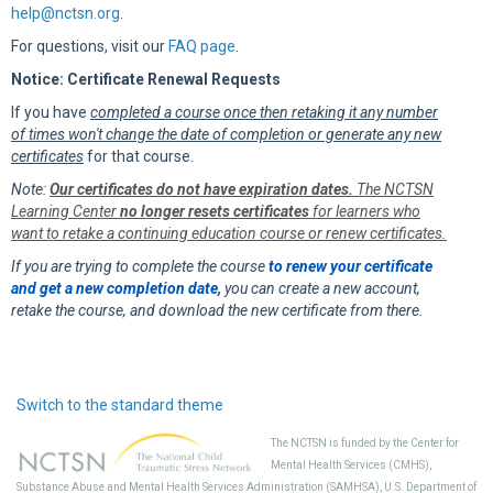
help@nctsn.org
.
For questions, visit our
FAQ page
.
Notice: Certificate Renewal Requests
If you have
completed a course once then retaking it any number
of times won't change the date of completion or generate any new
certificates
for that course.
Note:
Our certificates do not have expiration dates.
The NCTSN
Learning Center
no longer resets certificates
for learners who
want to retake a continuing education course or renew certificates.
If you are trying to complete the course
to renew your certificate
and get a new completion date
,
you can create a new account,
retake the course, and download the new certificate from there.
Switch to the standard theme
The NCTSN is funded by the Center for
Mental Health Services (CMHS),
Substance Abuse and Mental Health Services Administration (SAMHSA), U.S. Department of