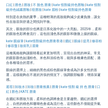
口紅
|
唇色
|
唇妝
|
不 脫色 唇膏
|
kate 怪獸級持色唇釉
|
kate 怪獸
級持色絨霧唇釉
|
咬唇妝
|
kate 眉粉
|
kate 怪獸級持色唇膏
特別是在炎熱的夏季，這種輕薄的底妝能夠減少皮膚負擔，讓女
性在妝容與舒適之間找到平衡。
其次，眼妝的部分也將是日系化妝中的一大亮點。2025年，柔和
的眼妝色彩將會流行，這包括淺色系的眼影和微微上揚的眼線。
kate 眼線筆
|
kate怪獸級持色唇膏香港
|
腮紅
|
眼線
|
提亮
|
修容粉
|
修容盤
|
妝前乳
|
眉膏
這種風格能夠讓眼睛看起來更加明亮，呈現出自然的神采。常見
的眼影顏色如淺粉色、米色和淡棕色等，能與多種膚色搭配，適
合各種場合的需求。
眼線的選擇上，細緻的黑色或棕色眼線筆會成為許多女性的首
選，這樣能夠在不過於誇張的情況下，強調眼部輪廓，增添深邃
感。
遮瑕
|
卸妝水
|
卸妝
|
唇膏推薦
|
唇膏
|
kate 怪獸 級 持 色 唇膏
|
口
紅
|
唇色
|
KATE 唇膏
在腮紅和唇妝方面，柔和的色調將會是主要趨勢。腮紅的選擇
上，自然的桃色和珊瑚色會成為流行色，這些顏色不僅能提升氣