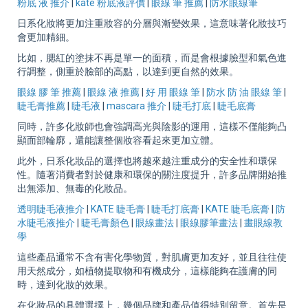
粉底 液 推介
|
kate 粉底液評價
|
眼線 筆 推薦
|
防水眼線筆
日系化妝將更加注重妝容的分層與漸變效果，這意味著化妝技巧
會更加精細。
比如，腮紅的塗抹不再是單一的面積，而是會根據臉型和氣色進
行調整，側重於臉部的高點，以達到更自然的效果。
眼線 膠 筆 推薦
|
眼線 液 推薦
|
好 用 眼線 筆
|
防水 防 油 眼線 筆
|
睫毛膏推薦
|
睫毛液
|
mascara 推介
|
睫毛打底
|
睫毛底膏
同時，許多化妝師也會強調高光與陰影的運用，這樣不僅能夠凸
顯面部輪廓，還能讓整個妝容看起來更加立體。
此外，日系化妝品的選擇也將越來越注重成分的安全性和環保
性。隨著消費者對於健康和環保的關注度提升，許多品牌開始推
出無添加、無毒的化妝品。
透明睫毛液推介
|
KATE 睫毛膏
|
睫毛打底膏
|
KATE 睫毛底膏
|
防
水睫毛液推介
|
睫毛膏顏色
|
眼線畫法
|
眼線膠筆畫法
|
畫眼線教
學
這些產品通常不含有害化學物質，對肌膚更加友好，並且往往使
用天然成分，如植物提取物和有機成分，這樣能夠在護膚的同
時，達到化妝的效果。
在化妝品的具體選擇上，幾個品牌和產品值得特別留意。首先是