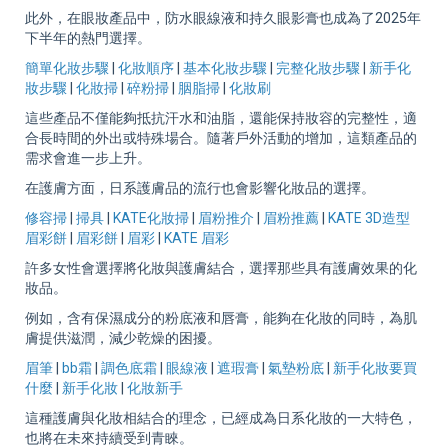
此外，在眼妝產品中，防水眼線液和持久眼影膏也成為了2025年
下半年的熱門選擇。
簡單化妝步驟
|
化妝順序
|
基本化妝步驟
|
完整化妝步驟
|
新手化
妝步驟
|
化妝掃
|
碎粉掃
|
胭脂掃
|
化妝刷
這些產品不僅能夠抵抗汗水和油脂，還能保持妝容的完整性，適
合長時間的外出或特殊場合。隨著戶外活動的增加，這類產品的
需求會進一步上升。
在護膚方面，日系護膚品的流行也會影響化妝品的選擇。
修容掃
|
掃具
|
KATE化妝掃
|
眉粉推介
|
眉粉推薦
|
KATE 3D造型
眉彩餅
|
眉彩餅
|
眉彩
|
KATE 眉彩
許多女性會選擇將化妝與護膚結合，選擇那些具有護膚效果的化
妝品。
例如，含有保濕成分的粉底液和唇膏，能夠在化妝的同時，為肌
膚提供滋潤，減少乾燥的困擾。
眉筆
|
bb霜
|
調色底霜
|
眼線液
|
遮瑕膏
|
氣墊粉底
|
新手化妝要買
什麼
|
新手化妝
|
化妝新手
這種護膚與化妝相結合的理念，已經成為日系化妝的一大特色，
也將在未來持續受到青睞。