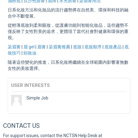
濕粉底
|
豆沙色唇膏
|
眉掃
|
水光唇膏
|
染眉膏用法
日系化妝方法和化妝品的流行趨勢將在自然美、環保和科技的融
合中不斷發展。
從輕薄底妝到柔和眼妝，從護膚功能到智能化妝品，這些趨勢不
僅反映了女性對美的追求，更體現了當代社會對健康和環保的重
視。
染眉膏
|
眉 gel
|
眉膏
|
染眉膏推薦
|
底妝
|
底妝順序
|
底妝產品
|
底
妝技巧
|
卸妝油
隨著這些變化的推進，日系化妝將繼續在全球範圍內影響著無數
女性的美妝選擇。
USER INTERESTS
Simple Job
CONTACT US
For support issues, contact the NCTSN Help Desk at