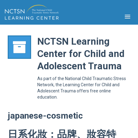
NCTSN Learning
Center for Child and
PFA
Adolescent Trauma
S
Cont
As part of the National Child Traumatic Stress
Educ
Network, the Learning Center for Child and
Adolescent Trauma offers free online
Ser
education.
Sys
Spe
Popul
japanese-cosmetic
Cli
Tra
日系化妝：品牌、妝容特