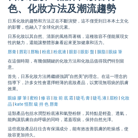
Sup
色、化妝方法及潮流趨勢
日系化妝的趨勢和方法正在不斷演變，這不僅受到日本本土文化
的影響，也融入了全球化的元素。
日系化妝以其自然、清新的風格而著稱，這種妝容不僅能展現女
性的魅力，還能讓整體形象看起來更加健康和活力。
唇膏
|
唇彩
|
唇釉
|
粉底
|
粉底液
|
眼影
|
眼影 盤
|
胭脂
|
眼線 筆
在這個時期，有幾個關鍵的化妝方法和化妝品值得我們特別留
意。
首先，日系化妝方法將繼續強調“自然美”的理念。在這一理念的
指導下，許多女性會選擇輕薄的底妝產品，以實現無瑕疵的肌膚
效果。
眼線 膠 筆
|
蜜粉
|
修 容
|
妝 前 底 霜
|
睫毛 膏
|
睫毛 液
|
眉粉
|
化妝
品
|
kate 怪獸 級 持 色 唇膏
這類產品包括水潤型粉底液和氣墊粉餅，其特點是輕盈、透氣，
能夠讓肌膚自由呼吸的同時，遮蓋瑕疵，保持自然光澤。
這些底妝產品往往含有保濕成分，能有效改善肌膚的乾燥感，使
妝容更加持久。