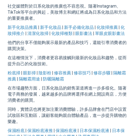
社交媒體對於日系化妝的推廣也不容忽視。隨著Instagram、
TikTok等平台的興起，美妝博主和網紅將成為日系化妝品和方法
的重要推廣者。
新手化妝品推薦
|
新手化妝品
|
新手必備化妝品
|
化妝掃推薦
|
化
妝掃推介
|
清潔化妝掃
|
化妝掃種類
|
眼影畫法
|
單眼皮眼影畫法
他們的分享不僅能夠展示最新的產品和技巧，還能引導消費者的
購買決策。
在這種情況下，消費者更容易接觸到最新的化妝品和趨勢，從而
提升自己的化妝技術。
粉底掃
|
眼影掃
|
陰影粉
|
修容推薦
|
修容技巧
|
修容步驟
|
隔離霜
推薦
|
隔離霜用途
|
防曬隔離霜
在市場趨勢方面，日系化妝品的銷售渠道將進一步多樣化。隨著
電子商務的發展，越來越多的品牌將選擇在網上開設商店，方便
消費者的購買。
同時，實體店也將更加注重消費體驗，許多品牌會在門店中設置
試妝區和互動區，讓顧客能夠親自體驗產品，進一步提升購物的
樂趣。
保濕粉底
|
保濕粉底液推
|
保濕粉底液
|
日本保濕粉底液
|
日本保