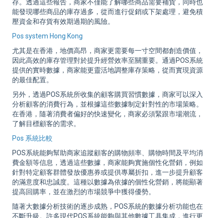
存。透過這些報告，商家不僅能了解哪些商品需要補貨，同時也
能發現哪些商品的庫存過多，從而進行促銷或下架處理，避免積
壓資金和存貨有效期過期的風險。
Pos system Hong Kong
尤其是在香港，地價高昂，商家更需要每一寸空間都創造價值，
因此高效的庫存管理對於提升經營效率至關重要。通過POS系統
提供的實時數據，商家能更靈活地調整庫存策略，從而實現資源
的最佳配置。
另外，透過POS系統所收集的顧客購買習慣數據，商家可以深入
分析顧客的消費行為，並根據這些數據制定針對性的市場策略。
在香港，隨著消費者偏好的快速變化，商家必須緊跟市場潮流，
了解目標顧客的需求。
Pos 系統比較
POS系統能夠幫助商家追蹤顧客的購物頻率、購物時間及平均消
費金額等信息，透過這些數據，商家能夠實施個性化營銷，例如
針對特定顧客群體發放優惠券或提供專屬折扣，進一步提升顧客
的滿意度和忠誠度。這種以數據為依據的個性化營銷，將能顯著
提高回購率，並在激烈的市場競爭中獲得優勢。
隨著大數據分析技術的逐步成熟，POS系統的數據分析功能也在
不斷升級。許多現代POS系統能夠與其他數據工具集成，進行更