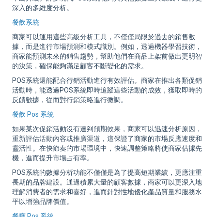
深入的多維度分析。
餐飲系統
商家可以運用這些高級分析工具，不僅僅局限於過去的銷售數
據，而是進行市場預測和模式識別。例如，透過機器學習技術，
商家能預測未來的銷售趨勢，幫助他們在商品上架前做出更明智
的決策，確保能夠滿足顧客不斷變化的需求。
POS系統還能配合行銷活動進行有效評估。商家在推出各類促銷
活動時，能透過POS系統即時追蹤這些活動的成效，獲取即時的
反饋數據，從而對行銷策略進行微調。
餐飲 Pos 系統
如果某次促銷活動沒有達到預期效果，商家可以迅速分析原因，
重新評估活動內容或推廣渠道，這保證了商家的市場反應速度和
靈活性。在快節奏的市場環境中，快速調整策略將使商家佔據先
機，進而提升市場占有率。
POS系統的數據分析功能不僅僅是為了提高短期業績，更應注重
長期的品牌建設。通過積累大量的顧客數據，商家可以更深入地
理解消費者的需求和喜好，進而針對性地優化產品質量和服務水
平以增強品牌價值。
餐廳 Pos 系統