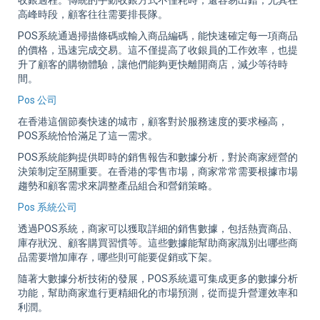
收銀過程。傳統的手動收銀方式不僅耗時，還容易出錯，尤其在
高峰時段，顧客往往需要排長隊。
POS系統通過掃描條碼或輸入商品編碼，能快速確定每一項商品
的價格，迅速完成交易。這不僅提高了收銀員的工作效率，也提
升了顧客的購物體驗，讓他們能夠更快離開商店，減少等待時
間。
Pos 公司
在香港這個節奏快速的城市，顧客對於服務速度的要求極高，
POS系統恰恰滿足了這一需求。
POS系統能夠提供即時的銷售報告和數據分析，對於商家經營的
決策制定至關重要。在香港的零售市場，商家常常需要根據市場
趨勢和顧客需求來調整產品組合和營銷策略。
Pos 系統公司
透過POS系統，商家可以獲取詳細的銷售數據，包括熱賣商品、
庫存狀況、顧客購買習慣等。這些數據能幫助商家識別出哪些商
品需要增加庫存，哪些則可能要促銷或下架。
隨著大數據分析技術的發展，POS系統還可集成更多的數據分析
功能，幫助商家進行更精細化的市場預測，從而提升營運效率和
利潤。