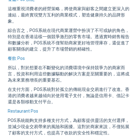
這種重視消費者的經營策略，將使商家與顧客之間建立更深入的
連結，最終實現雙方互利的商業模式，塑造健康持久的品牌形
象。
綜合言之，POS系統在現代商業運營中扮演了不可或缺的角色，
特別是在香港這樣一個競爭激烈的零售市場。透過實時銷售報告
和數據分析，POS系統不僅幫助商家更好地管理庫存，還促進了
顧客關係的建立，提升了市場營銷的精確性。
餐飲 Pos
所以，對於想要在不斷變化的消費環境中保持競爭力的商家而
言，投資和利用這些數據驅動的解決方案是至關重要的，這將成
為未來業務增長的重要基石。
在支付方面，POS系統對於孤立的傳統現金交易進行了改進。香
港的消費者越來越傾向於使用電子支付，無論是信用卡、借記卡
還是各類移動支付平台。
Restaurant Pos
POS系統能夠支持多種支付方式，為顧客提供靈活的支付選擇，
並減少現金交易帶來的風險和困擾。這對於商家來說，不僅拓展
了顧客的支付方式，也提高了收款的安全性和穩定性。