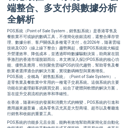
Sup
端整合、多支付與數據分析
全解析
POS系統（Point of Sale System，銷售點系統）是香港零售及
餐飲業不可或缺的數碼工具，不僅簡化收銀流程，還整合庫存管
理、數據分析、客戶關係及多種電子支付，在2026年，隨著雲端
技術及O2O（線上線下整合）趨勢興起，優質POS系統能大幅提
升營運效率、降低成本，並透過即時數據驅動決策，助商家在競
爭激烈的香港市場脫穎而出，本文將深入探討POS系統的核心功
能、優勢及應用，特別聚焦雲端POS的現代趨勢，幫助零售及餐
飲業者選擇適合的解決方案，實現數碼轉型與業務增長。
POS系統，全稱為「銷售點系統」（Point of Sale System），
是零售業及餐飲業中常用的一種電子交易系統。這個系統的主要
功能在於處理顧客的購買交易，結合了硬體與軟體的解決方案，
旨在提升交易流程的效率和準確性。
在香港，隨著科技的發展和消費方式的轉變，POS系統的引進和
應用越來越普遍，成為零售店尤其是大型商場、超市以及餐廳進
行銷售和收銀的重要工具。
POS系統的功能多元且全面，能夠有效地幫助商家簡化並自動化