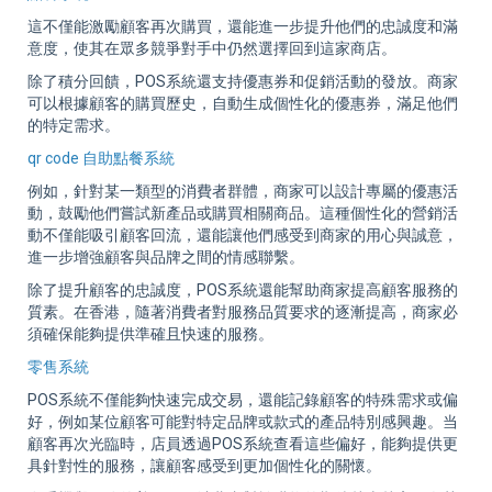
這不僅能激勵顧客再次購買，還能進一步提升他們的忠誠度和滿
意度，使其在眾多競爭對手中仍然選擇回到這家商店。
除了積分回饋，POS系統還支持優惠券和促銷活動的發放。商家
可以根據顧客的購買歷史，自動生成個性化的優惠券，滿足他們
的特定需求。
qr code 自助點餐系統
例如，針對某一類型的消費者群體，商家可以設計專屬的優惠活
動，鼓勵他們嘗試新產品或購買相關商品。這種個性化的營銷活
動不僅能吸引顧客回流，還能讓他們感受到商家的用心與誠意，
進一步增強顧客與品牌之間的情感聯繫。
除了提升顧客的忠誠度，POS系統還能幫助商家提高顧客服務的
質素。在香港，隨著消費者對服務品質要求的逐漸提高，商家必
須確保能夠提供準確且快速的服務。
零售系統
POS系統不僅能夠快速完成交易，還能記錄顧客的特殊需求或偏
好，例如某位顧客可能對特定品牌或款式的產品特別感興趣。当
顧客再次光臨時，店員透過POS系統查看這些偏好，能夠提供更
具針對性的服務，讓顧客感受到更加個性化的關懷。