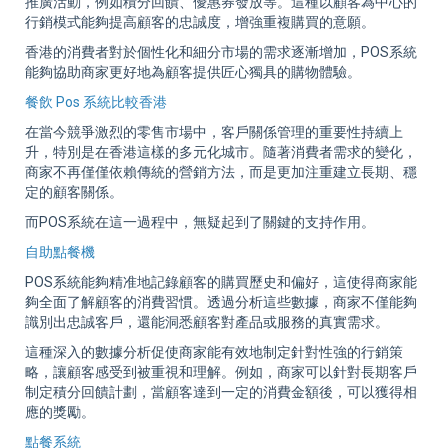
推廣活動，例如積分回饋、優惠券發放等。這種以顧客為中心的
行銷模式能夠提高顧客的忠誠度，增強重複購買的意願。
香港的消費者對於個性化和細分市場的需求逐漸增加，POS系統
能夠協助商家更好地為顧客提供匠心獨具的購物體驗。
餐飲 Pos 系統比較香港
在當今競爭激烈的零售市場中，客戶關係管理的重要性持續上
升，特別是在香港這樣的多元化城市。隨著消費者需求的變化，
商家不再僅僅依賴傳統的營銷方法，而是更加注重建立長期、穩
定的顧客關係。
而POS系統在這一過程中，無疑起到了關鍵的支持作用。
自助點餐機
POS系統能夠精准地記錄顧客的購買歷史和偏好，這使得商家能
夠全面了解顧客的消費習慣。透過分析這些數據，商家不僅能夠
識別出忠誠客戶，還能洞悉顧客對產品或服務的真實需求。
這種深入的數據分析促使商家能有效地制定針對性強的行銷策
略，讓顧客感受到被重視和理解。例如，商家可以針對長期客戶
制定積分回饋計劃，當顧客達到一定的消費金額後，可以獲得相
應的獎勵。
點餐系統