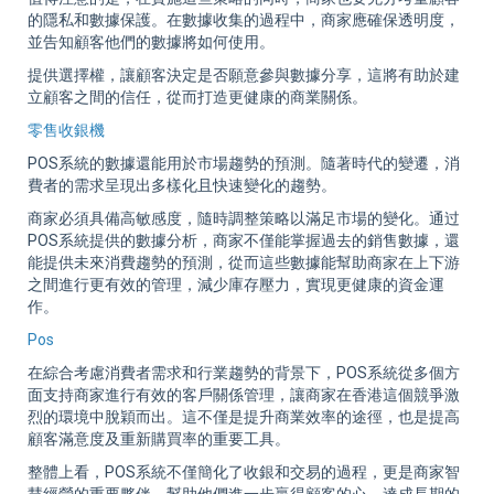
的隱私和數據保護。在數據收集的過程中，商家應確保透明度，
並告知顧客他們的數據將如何使用。
提供選擇權，讓顧客決定是否願意參與數據分享，這將有助於建
立顧客之間的信任，從而打造更健康的商業關係。
零售收銀機
POS系統的數據還能用於市場趨勢的預測。隨著時代的變遷，消
費者的需求呈現出多樣化且快速變化的趨勢。
商家必須具備高敏感度，隨時調整策略以滿足市場的變化。通过
POS系統提供的數據分析，商家不僅能掌握過去的銷售數據，還
能提供未來消費趨勢的預測，從而這些數據能幫助商家在上下游
之間進行更有效的管理，減少庫存壓力，實現更健康的資金運
作。
Pos
在綜合考慮消費者需求和行業趨勢的背景下，POS系統從多個方
面支持商家進行有效的客戶關係管理，讓商家在香港這個競爭激
烈的環境中脫穎而出。這不僅是提升商業效率的途徑，也是提高
顧客滿意度及重新購買率的重要工具。
整體上看，POS系統不僅簡化了收銀和交易的過程，更是商家智