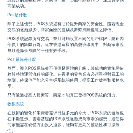
慧經營的重要夥伴，幫助他們進一步贏得顧客的心，達成長期的
商業成功。
Pos是什麼
除了上述優勢，POS系統還有助於提升商家的安全性。隨著現金
交易的逐漸減少，商家面臨的盜竊及舞弊風險也隨之降低。
POS系統記錄所有交易，並且能夠設置不同的用戶權限，防止內
部員工的舞弊行為。這在香港這樣的高競爭環境中，對商家來說
無疑是降低風險的一種有效手段。
Pos 系統是什麼
然而，導入POS系統並不僅僅是硬體的升級，其成功的實施需依
賴於整體運營流程的優化。在香港的零售業者必須重視對員工的
培訓，確保他們能充分掌握系統的使用，提高工作效率和服務水
平。
只有通過提高人員素質，商家才能真正發揮POS系統的潛力。
收銀系統
在技術的變化和消費者需求日益多元的今天，POS系統的發展也
在不斷進步。雲端基礎的POS系統逐漸成為市場的趨勢，這使得
商家無需在硬體方面投入過多，能夠有更高的靈活性和可擴展
性。