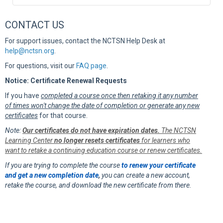
CONTACT US
For support issues, contact the NCTSN Help Desk at
help@nctsn.org
.
For questions, visit our
FAQ page
.
Notice: Certificate Renewal Requests
If you have
completed a course once then retaking it any number
of times won't change the date of completion or generate any new
certificates
for that course.
Note:
Our certificates do not have expiration dates.
The NCTSN
Learning Center
no longer resets certificates
for learners who
want to retake a continuing education course or renew certificates.
If you are trying to complete the course
to renew your certificate
and get a new completion date
,
you can create a new account,
retake the course, and download the new certificate from there.