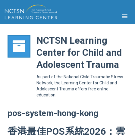
NCTSN Learning
Center for Child and
PFA
Adolescent Trauma
S
Cont
As part of the National Child Traumatic Stress
Educ
Network, the Learning Center for Child and
Adolescent Trauma offers free online
Ser
education.
Sys
Spe
Popul
pos-system-hong-kong
Cli
Tra
香港最佳POS系統2026：雲