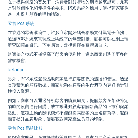
在手機與網路的普及下，消費者對於購物的期待越來越高，尤其
是對於個性化和便捷性的要求。POS系統的應用，使得商家能夠
進一步提升顧客的購物體驗。
零售 Pos 系統
在香港的零售環境中，許多商家開始結合移動支付與電子商務，
通過POS系統來實現線上與線下的無縫對接。顧客可以在網上輕
鬆查閱商品資訊、下單購買，然後選擇在實體店自取。
這類整合模式不僅提高了顧客的便利性，還為商家創造了更多的
營收機會。
Retail pos
另外，POS系統還能協助商家進行顧客關係的追蹤和管理。透過
長期積累的顧客數據，商家能夠在顧客的生命週期內更好地針對
性投入資源。
例如，商家可以通過分析顧客的購買周期，提醒顧客在某些特定
的時間段內進行回購，或主動通知顧客有關新商品的上市和促銷
活動。這種主動的關懷模式不僅能提高顧客的重複購買率，還能
顯著提升品牌形象，使顧客對商家產生良好的印象。
零售 Pos 系統比較
值得注意的是，在實施這些策略的同時，商家也要充分考量顧客