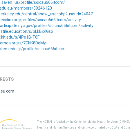
edu.sa/en_us/profile/soicau666itcom/
e.edu.au/members/39246120
.berkeley.edu/central/show_user.php?userid=24047
decidim.org/profiles/soicau666itcom/activity
articipate.nyc.gov/profiles/soicau666itcom/activity
hostile.education/s/pLkBxKGso
iv.kit.edu/s/4Pe1B-T6F
s.cemea.org/s/7CNK8DqMy
l.stem.edu.gr/profile/soicau666itcom
ERESTS
8eu com
The NCTSN is funded by the Center for Mental Health Services (CMHS)
Health and Human Services and jointly coordinated by UCLA and Duke