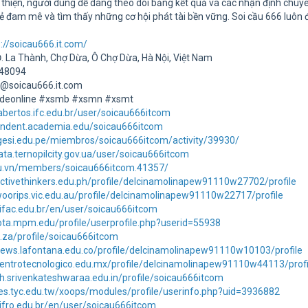
 thiện, người dùng dễ dàng theo dõi bảng kết quả và các nhận định chuyê
sẻ đam mê và tìm thấy những cơ hội phát tài bền vững. Soi cầu 666 luôn
s://soicau666.it.com/
Đ. La Thành, Chợ Dừa, Ô Chợ Dừa, Hà Nội, Việt Nam
948094
t@soicau666.it.com
odeonline #xsmb #xsmn #xsmt
abertos.ifc.edu.br/user/soicau666itcom
pendent.academia.edu/soicau666itcom
gesi.edu.pe/miembros/soicau666itcom/activity/39930/
ata.ternopilcity.gov.ua/user/soicau666itcom
edu.vn/members/soicau666itcom.41357/
ctivethinkers.edu.ph/profile/delcinamolinapew91110w27702/profile
oorips.vic.edu.au/profile/delcinamolinapew91110w22717/profile
.ifac.edu.br/en/user/soicau666itcom
ota.mpm.edu/profile/userprofile.php?userid=55938
du.za/profile/soicau666itcom
news.lafontana.edu.co/profile/delcinamolinapew91110w10103/profile
centrotecnologico.edu.mx/profile/delcinamolinapew91110w44113/profi
ph.srivenkateshwaraa.edu.in/profile/soicau666itcom
es.tyc.edu.tw/xoops/modules/profile/userinfo.php?uid=3936882
.ifro.edu.br/en/user/soicau666itcom