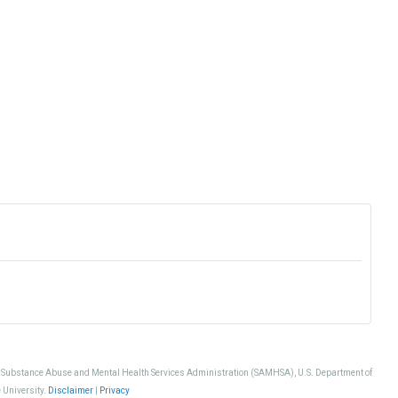
, Substance Abuse and Mental Health Services Administration (SAMHSA), U.S. Department of
 University.
Disclaimer
|
Privacy