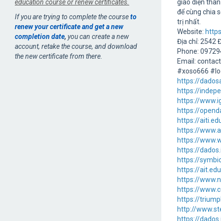
education course or renew certificates.
giao diện thân
để cùng chia 
If you are trying to complete the course
to
trị nhất.
renew your certificate and get a new
Website:
http
completion date
,
you can create a new
Địa chỉ: 2542 
account, retake the course, and download
Phone: 0972
the new certificate from there.
Email: contac
#xoso666 #l
https://dados
https://inde
https://www.i
https://opend
https://aiti.
https://www.a
https://www.w
https://dados
https://symbi
https://ait.e
https://www.
https://www.
https://trium
http://www.st
https://dados