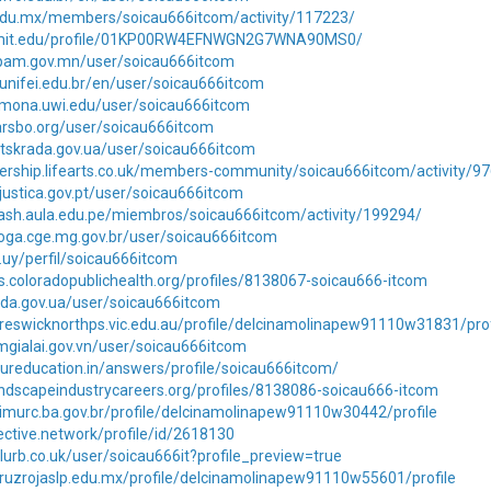
.edu.mx/members/soicau666itcom/activity/117223/
n.mit.edu/profile/01KP00RW4EFNWGN2G7WNA90MS0/
rpam.gov.mn/user/soicau666itcom
.unifei.edu.br/en/user/soicau666itcom
s.mona.uwi.edu/user/soicau666itcom
.larsbo.org/user/soicau666itcom
lutskrada.gov.ua/user/soicau666itcom
ership.lifearts.co.uk/members-community/soicau666itcom/activity/9
.justica.gov.pt/user/soicau666itcom
dash.aula.edu.pe/miembros/soicau666itcom/activity/199294/
loga.cge.mg.gov.br/user/soicau666itcom
u.uy/perfil/soicau666itcom
rs.coloradopublichealth.org/profiles/8138067-soicau666-itcom
loda.gov.ua/user/soicau666itcom
reswicknorthps.vic.edu.au/profile/delcinamolinapew91110w31831/prof
tmgialai.gov.vn/user/soicau666itcom
ureducation.in/answers/profile/soicau666itcom/
landscapeindustrycareers.org/profiles/8138086-soicau666-itcom
imurc.ba.gov.br/profile/delcinamolinapew91110w30442/profile
jective.network/profile/id/2618130
lurb.co.uk/user/soicau666it?profile_preview=true
ruzrojaslp.edu.mx/profile/delcinamolinapew91110w55601/profile