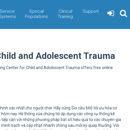
Service
Special
Clinical
Support
Systems
Populations
Training
Child and Adolescent Trauma
ning Center for Child and Adolescent Trauma offers free online
ính xác nhất cho người chơi. Hãy cùng Soi cầu 666 tối ưu hóa cơ
ay hôm nay. Hệ thống của chúng tôi áp dụng các công cụ thống kê
ợc tiếp cận với những phương pháp bắt số hiệu quả từ các chuyên gia
í, minh bạch và cập nhật nhanh chóng sau mỗi kỳ quay thưởng. Với