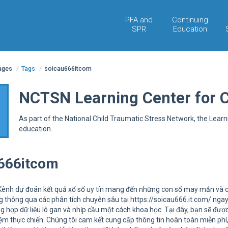
PFA and
Continuing
SPR
Education
pages
/
Tags
/
soicau666itcom
NCTSN Learning Center for 
As part of the National Child Traumatic Stress Network, the Lear
education.
666itcom
Kênh dự đoán kết quả xổ số uy tín mang đến những con số may mắn và ch
ng thông qua các phân tích chuyên sâu tại https://soicau666.it.com/ ng
ng hợp dữ liệu lô gan và nhịp cầu một cách khoa học. Tại đây, bạn sẽ đư
iệm thực chiến. Chúng tôi cam kết cung cấp thông tin hoàn toàn miễn ph