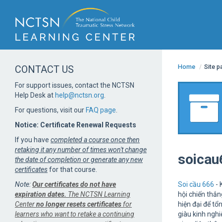
Home
/
Site 
CONTACT US
For support issues, contact the NCTSN
Help Desk at
help@nctsn.org
.
For questions, visit our
FAQ page
.
Notice: Certificate Renewal Requests
If you have
completed a course once then
retaking it any number of times won't change
soicau
the date of completion or generate any new
certificates
for that course.
Note:
Our certificates do not have
Soi cầu 666
- 
expiration dates.
The NCTSN Learning
hội chiến thắ
Center
no longer resets certificates
for
hiện đại để tổ
learners who want to retake a continuing
giàu kinh ngh