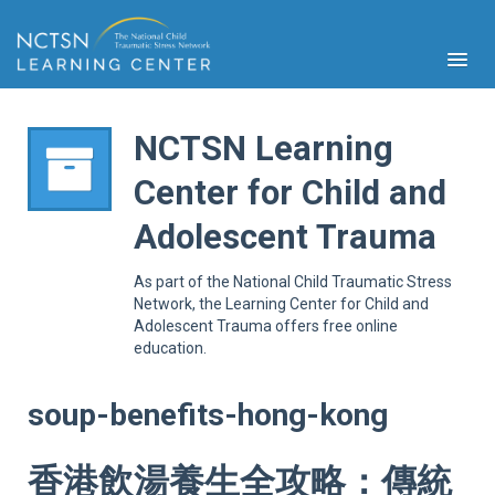
NCTSN Learning
Center for Child and
PFA
Adolescent Trauma
S
Cont
As part of the National Child Traumatic Stress
Educ
Network, the Learning Center for Child and
Adolescent Trauma offers free online
Ser
education.
Sys
Spe
Popul
soup-benefits-hong-kong
Cli
Tra
香港飲湯養生全攻略：傳統