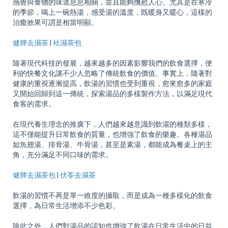
感覺與食物的味道息息相關，並且能夠撫慰人心。尤其是在寒冷
的季節，喝上一碗熱湯，感受湯的溫度，既暖身又暖心，這樣的
治癒效果可謂是相當明顯。
健脾去濕茶
|
袪濕茶包
隨著現代科技的發展，越來越多的因素影響我們的飲食選擇，便
利的快餐文化讓不少人忽略了傳統飲食的價值。事實上，隨著對
健康的重視逐漸提高，飲湯的習慣也受到重視，愈來愈多的家庭
又開始回歸到這一傳統，探索湯品的多樣製作方法，以滿足現代
食客的需求。
在現代養生理念的推廣下，人們越來越意識到飲湯的種類多樣，
這不僅能提升日常飲食的質量，也增強了飲食的樂趣。各種湯品
如魚翅湯、排骨湯、牛骨湯，甚至是素湯，都能成為餐桌上的主
角，充分滿足不同口味的需求。
健脾去濕茶包
|
伏苓去濕茶
飲湯的習慣不再是單一維度的攝取，而是成為一種多樣化的飲食
選擇，為日常生活增添不少色彩。
除此之外，人們對湯品的認知也增強了飲湯在日常生活中的日益