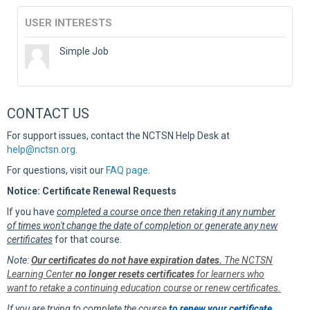
USER INTERESTS
Simple Job
CONTACT US
For support issues, contact the NCTSN Help Desk at
help@nctsn.org
.
For questions, visit our
FAQ page
.
Notice: Certificate Renewal Requests
If you have
completed a course once then retaking it any number
of times won't change the date of completion or generate any new
certificates
for that course.
Note:
Our certificates do not have expiration dates.
The NCTSN
Learning Center
no longer resets certificates
for learners who
want to retake a continuing education course or renew certificates.
If you are trying to complete the course
to renew your certificate