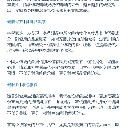
重要性。隨著傳統醫學與現代醫學的結合，越來越多的研究指
出，食療修身的觀念在當今依然具有實際意義。
健脾胃茶
|
健脾祛濕茶
科學家進一步發現，某些湯品中所含的植物化合物及其他營養成
分，對健康的益處顯著，如補充膠原蛋白的雞肉湯、滋養肝臟的
桂圓湯等。這些研究不僅驗證了傳統的養生理念，也提醒現代人
珍惜每一碗湯品中的智慧與文化傳承。
中國人傳統的飲湯習慣不僅有助於補充營養、促進消化，還能在
心理、情感和社交層面帶來獨特的益處。日常生活中融入喝湯的
習慣，不僅是對傳統的承繼，更是對生活品質的追求。
健脾茶
|
湯包推薦
隨著對健康生活的更高期待，我們在忙碌的生活中，更加需要這
份來自於湯的溫暖與滋養。通過湯品，我們能夠找到身心平衡與
健康的答案，也許這正是中國飲食文化中最動人的一環，傳遞的
不僅是美味，更是一種對生命的理解與珍惜。
在當今快節奏的都市生活中，尤其是對於繁忙的香港人而言，時