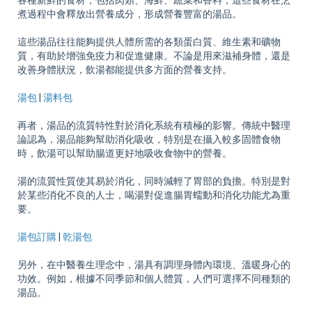
各種新鮮的食材，包括肉類、海鮮、蔬菜和香料，這些食材在烹
煮過程中會釋放出營養成分，形成營養豐富的湯品。
這些湯品往往能夠提供人體所需的各類蛋白質、維生素和礦物
質，有助於增強免疫力和促進健康。不論是用來滋補身體，還是
改善身體狀況，飲湯都能提供多方面的營養支持。
湯包
|
湯料包
再者，湯品的流質特性對於消化系統有積極的影響。傳統中醫理
論認為，湯品能夠幫助消化吸收，特別是在攝入較多固體食物
時，飲湯可以幫助腸道更好地吸收食物中的營養。
湯的流質性質使其易於消化，同時減輕了胃部的負擔。特別是對
於某些消化不良的人士，喝湯對促進腸胃蠕動和消化功能尤為重
要。
湯包訂購
|
乾湯包
另外，在中醫養生理念中，湯具有調理身體內環境、溫暖身心的
功效。例如，根據不同季節和個人體質，人們可選擇不同種類的
湯品。