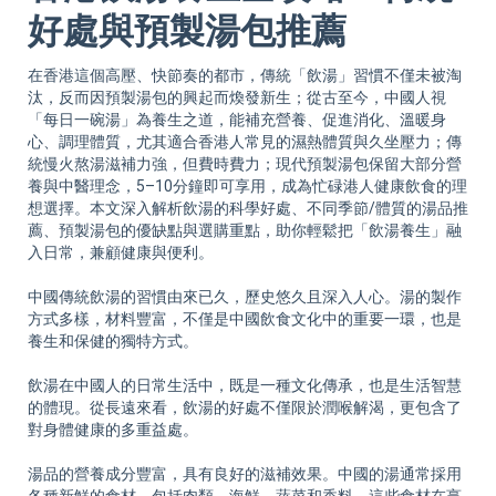
Sup
好處與預製湯包推薦
在香港這個高壓、快節奏的都市，傳統「飲湯」習慣不僅未被淘
汰，反而因預製湯包的興起而煥發新生；從古至今，中國人視
「每日一碗湯」為養生之道，能補充營養、促進消化、溫暖身
心、調理體質，尤其適合香港人常見的濕熱體質與久坐壓力；傳
統慢火熬湯滋補力強，但費時費力；現代預製湯包保留大部分營
養與中醫理念，5–10分鐘即可享用，成為忙碌港人健康飲食的理
想選擇。本文深入解析飲湯的科學好處、不同季節/體質的湯品推
薦、預製湯包的優缺點與選購重點，助你輕鬆把「飲湯養生」融
入日常，兼顧健康與便利。
中國傳統飲湯的習慣由來已久，歷史悠久且深入人心。湯的製作
方式多樣，材料豐富，不僅是中國飲食文化中的重要一環，也是
養生和保健的獨特方式。
飲湯在中國人的日常生活中，既是一種文化傳承，也是生活智慧
的體現。從長遠來看，飲湯的好處不僅限於潤喉解渴，更包含了
對身體健康的多重益處。
湯品的營養成分豐富，具有良好的滋補效果。中國的湯通常採用