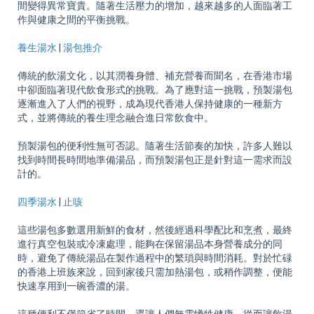
間變得異常寶貴。隨著生活壓力的增加，越來越多的人面臨著工
作與健康之間的平衡挑戰。
養生湯水
|
湯包推介
傳統的飲湯文化，以其潤養身體、補充營養而聞名，在香港市場
中卻面臨著現代飲食形式的挑戰。為了應對這一挑戰，預製湯包
逐漸進入了人們的視野，成為現代香港人保持健康的一種新方
式，並將傳統的養生理念融合進日常飲食中。
預製湯包的便利性無可否認。隨著生活節奏的加快，許多人難以
找到時間長時間地準備湯品，而預製湯包正是針對這一需求而設
計的。
四季湯水
|
止咳
這些湯包多數選用新鮮的食材，然後經過科學配比和烹煮，最終
進行真空包裝或冷凍處理，能夠在保留湯品本身營養成分的同
時，避免了傳統湯品在製作過程中的繁瑣與時間消耗。對於忙碌
的香港上班族來說，回到家後只需加熱湯包，或稍作調整，便能
快速享用到一碗香濃的湯。