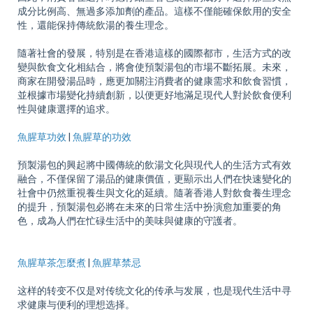
成分比例高、無過多添加劑的產品。這樣不僅能確保飲用的安全
性，還能保持傳統飲湯的養生理念。
隨著社會的發展，特別是在香港這樣的國際都市，生活方式的改
變與飲食文化相結合，將會使預製湯包的市場不斷拓展。未來，
商家在開發湯品時，應更加關注消費者的健康需求和飲食習慣，
並根據市場變化持續創新，以便更好地滿足現代人對於飲食便利
性與健康選擇的追求。
魚腥草功效
|
魚腥草的功效
預製湯包的興起將中國傳統的飲湯文化與現代人的生活方式有效
融合，不僅保留了湯品的健康價值，更顯示出人們在快速變化的
社會中仍然重視養生與文化的延續。隨著香港人對飲食養生理念
的提升，預製湯包必將在未來的日常生活中扮演愈加重要的角
色，成為人們在忙碌生活中的美味與健康的守護者。
魚腥草茶怎麼煮
|
魚腥草禁忌
这样的转变不仅是对传统文化的传承与发展，也是现代生活中寻
求健康与便利的理想选择。