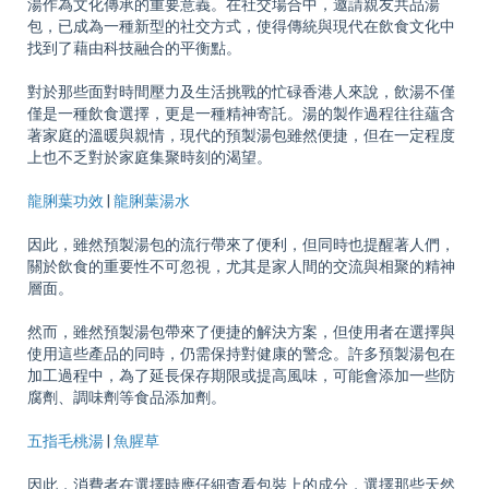
湯作為文化傳承的重要意義。在社交場合中，邀請親友共品湯
包，已成為一種新型的社交方式，使得傳統與現代在飲食文化中
找到了藉由科技融合的平衡點。
對於那些面對時間壓力及生活挑戰的忙碌香港人來說，飲湯不僅
僅是一種飲食選擇，更是一種精神寄託。湯的製作過程往往蘊含
著家庭的溫暖與親情，現代的預製湯包雖然便捷，但在一定程度
上也不乏對於家庭集聚時刻的渴望。
龍脷葉功效
|
龍脷葉湯水
因此，雖然預製湯包的流行帶來了便利，但同時也提醒著人們，
關於飲食的重要性不可忽視，尤其是家人間的交流與相聚的精神
層面。
然而，雖然預製湯包帶來了便捷的解決方案，但使用者在選擇與
使用這些產品的同時，仍需保持對健康的警念。許多預製湯包在
加工過程中，為了延長保存期限或提高風味，可能會添加一些防
腐劑、調味劑等食品添加劑。
五指毛桃湯
|
魚腥草
因此，消費者在選擇時應仔細查看包裝上的成分，選擇那些天然