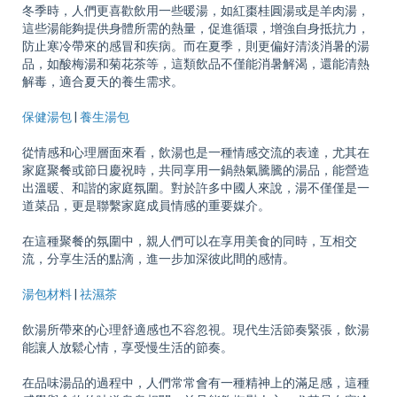
冬季時，人們更喜歡飲用一些暖湯，如紅棗桂圓湯或是羊肉湯，
這些湯能夠提供身體所需的熱量，促進循環，增強自身抵抗力，
防止寒冷帶來的感冒和疾病。而在夏季，則更偏好清淡消暑的湯
品，如酸梅湯和菊花茶等，這類飲品不僅能消暑解渴，還能清熱
解毒，適合夏天的養生需求。
保健湯包
|
養生湯包
從情感和心理層面來看，飲湯也是一種情感交流的表達，尤其在
家庭聚餐或節日慶祝時，共同享用一鍋熱氣騰騰的湯品，能營造
出溫暖、和諧的家庭氛圍。對於許多中國人來說，湯不僅僅是一
道菜品，更是聯繫家庭成員情感的重要媒介。
在這種聚餐的氛圍中，親人們可以在享用美食的同時，互相交
流，分享生活的點滴，進一步加深彼此間的感情。
湯包材料
|
祛濕茶
飲湯所帶來的心理舒適感也不容忽視。現代生活節奏緊張，飲湯
能讓人放鬆心情，享受慢生活的節奏。
在品味湯品的過程中，人們常常會有一種精神上的滿足感，這種