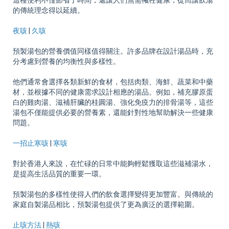
這種便利不僅節省了時間，還讓人們無需犧牲健康，從而讓飲湯
的傳統理念得以延續。
夜咳
|
久咳
預製湯包的營養價值同樣值得關注。許多品牌在設計湯品時，充
分考慮到營養的均衡性與多樣性。
他們通常會選擇各類新鮮的食材，包括肉類、海鮮、蔬菜和中藥
材，並根據不同的健康需求設計相應的湯品。例如，補充膠原蛋
白的雞肉湯、滋補肝臟的桂圓湯、強化免疫力的排骨湯等，這些
湯包不僅能提供必要的營養素，還能針對性地幫助解決一些健康
問題。
一招止寒咳
|
寒咳
對於香港人來說，在忙碌的日常中能夠輕鬆獲取這些滋補湯水，
是提高生活品質的重要一環。
預製湯包的多樣性使得人們的飲食選擇變得更加豐富。與傳統的
家庭自製湯品相比，預製湯包提供了更為廣泛的選擇範圍。
止咳方法
|
熱咳