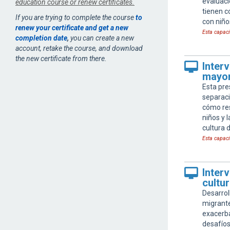
evaluaci
education course or renew certificates.
tienen c
If you are trying to complete the course
to
con niño
renew your certificate and get a new
Esta capaci
completion date
,
you can create a new
account, retake the course, and download
the new certificate from there.
Inter
mayore
Esta pre
separaci
cómo res
niños y 
cultura 
Esta capaci
Inter
cultu
Desarro
migrante
exacerba
desafíos