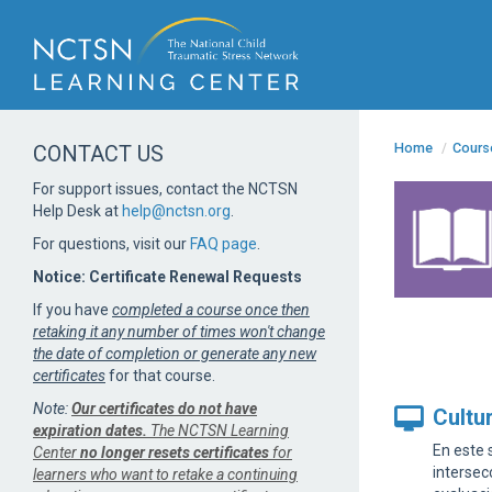
Home
/
Cours
CONTACT US
For support issues, contact the NCTSN
Help Desk at
help@nctsn.org
.
For questions, visit our
FAQ page
.
Notice: Certificate Renewal Requests
If you have
completed a course once then
retaking it any number of times won't change
the date of completion or generate any new
certificates
for that course.
Note:
Our certificates do not have
Cultu
expiration dates.
The NCTSN Learning
En este 
Center
no longer resets certificates
for
intersec
learners who want to retake a continuing