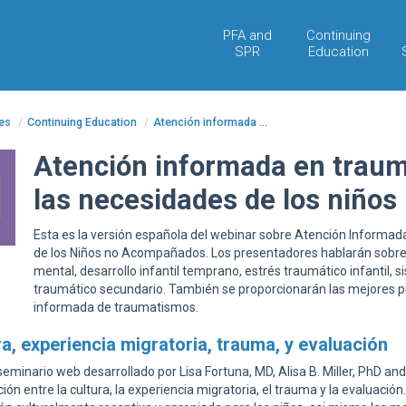
PFA and
Continuing
SPR
Education
es
/
Continuing Education
/
Atención informada ...
Atención informada en traum
las necesidades de los niño
Esta es la versión española del webinar sobre Atención Inform
de los Niños no Acompañados. Los presentadores hablarán sobre s
mental, desarrollo infantil temprano, estrés traumático infantil,
traumático secundario. También se proporcionarán las mejores pr
informada de traumatismos.
ra, experiencia migratoria, trauma, y evaluación
seminario web desarrollado por Lisa Fortuna, MD, Alisa B. Miller, PhD an
ción entre la cultura, la experiencia migratoria, el trauma y la evalu