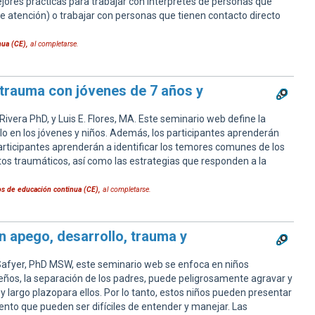
jores prácticas para trabajar con intérpretes de personas que
 atención) o trabajar con personas que tienen contacto directo
nua (CE),
al completarse.
el trauma con jóvenes de 7 años y
Rivera PhD, y Luis E. Flores, MA. Este seminario web define la
llo en los jóvenes y niños. Además, los participantes aprenderán
participantes aprenderán a identificar los temores comunes de los
os traumáticos, así como las estrategias que responden a la
tos de educación continua (CE),
al completarse.
 apego, desarrollo, trauma y
fyer, PhD MSW, este seminario web se enfoca en niños
os, la separación de los padres, puede peligrosamente agravar y
 largo plazopara ellos. Por lo tanto, estos niños pueden presentar
iento que pueden ser difíciles de entender y manejar. Las